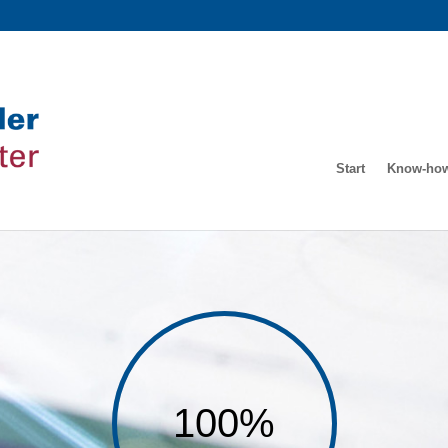
Start
Know-ho
100
%