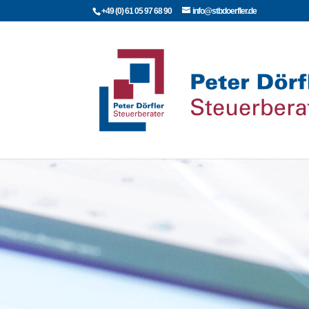
+49 (0) 61 05 97 68 90
info@stbdoerfler.de